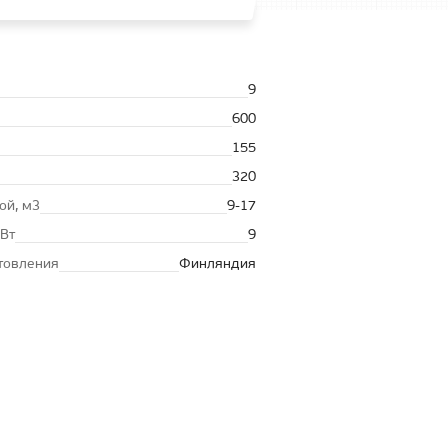
9
600
155
320
ой, м3
9-17
кВт
9
товления
Финляндия