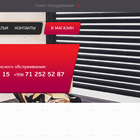
Поиск оборудования
АТЬИ
КОНТАКТЫ
В МАГАЗИН
висного обслуживания:
 15
71 252 52 87
+998