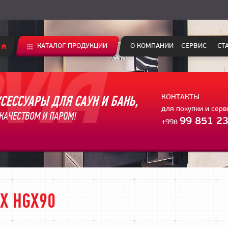
КАТАЛОГ ПРОДУКЦИИ
О КОМПАНИИ
СЕРВИС
СТ
СЕССУАРЫ ДЛЯ САУН И БАНЬ,
КОНТАКТЫ
для покупки и сер
КАЧЕСТВОМ И ПАРОМ!
99 851 23
+998
IX HGX90