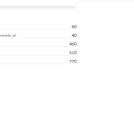
60
амней, кг
40
450
510
770