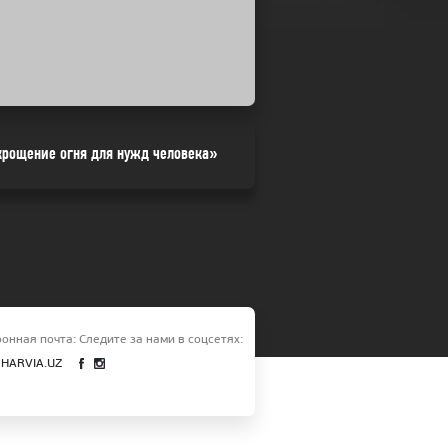
крощение огня для нужд человека»
онная почта:
Следите за нами в соцсетях:
HARVIA.UZ