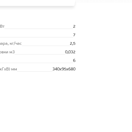
кВт
2
7
ара, кг/час
2,5
овки м3
0,032
6
хГхВ) мм
340x95x680