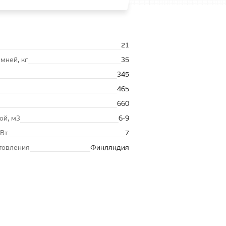
21
амней, кг
35
345
465
660
ой, м3
6-9
кВт
7
товления
Финляндия