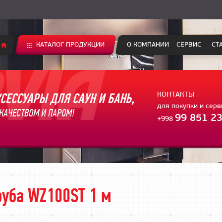
КАТАЛОГ ПРОДУКЦИИ
О КОМПАНИИ
СЕРВИС
СТ
СЕССУАРЫ ДЛЯ САУН И БАНЬ,
КОНТАКТЫ
для покупки и сер
КАЧЕСТВОМ И ПАРОМ!
99 851 23
+998
уба WZ100ST 1 м