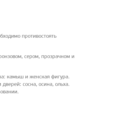
еобходимо противостоять
ронзовом, сером, прозрачном и
ка: камыш и женская фигура.
верей: сосна, осина, ольха.
зовании.