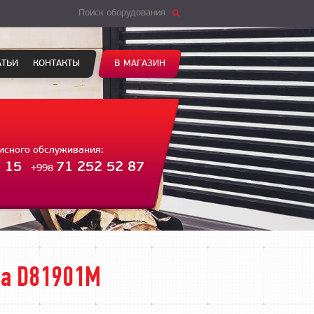
Поиск оборудования
АТЬИ
КОНТАКТЫ
В МАГАЗИН
висного обслуживания:
 15
71 252 52 87
+998
за D81901M