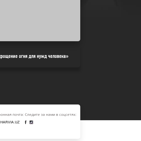
крощение огня для нужд человека»
онная почта:
Следите за нами в соцсетях:
HARVIA.UZ